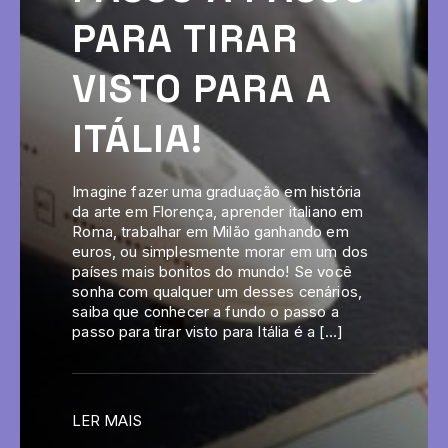
PARA TIRAR
VISTO PARA A
ITÁLIA!
Imagine fazer uma graduação em história
da arte em Florença, aprender italiano em
Roma, trabalhar em Milão ganhando em
euros, ou simplesmente morar em um dos
países mais bonitos do mundo! Se você
sonha com qualquer um desses cenários,
saiba que conhecer a fundo o passo a
passo para tirar visto para Itália é a […]
LER MAIS