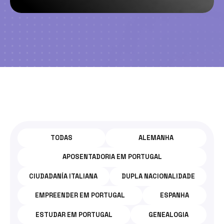
TODOS
OS
TODAS
ALEMANHA
POSTS
DA
APOSENTADORIA EM PORTUGAL
CATEGORIA:
CIUDADANÍA ITALIANA
DUPLA NACIONALIDADE
VISTOS
EMPREENDER EM PORTUGAL
ESPANHA
PARA
ESTUDAR EM PORTUGAL
GENEALOGIA
ITÁLIA.