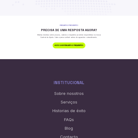
PREGUNTAS FRECUENTES
PRECISA DE UMA RESPOSTA AGORA?
Muitas dúvidas sobre prazos, valores e requisitos já estão
respondidas na nossa
Central de Ajuda. Vale a pena conferir
antes de aguardar o atendimento.
ACESSAR PERGUNTAS FREQUENTES
INSTITUCIONAL
Sobre nosotros
Serviços
Historias de éxito
FAQs
Blog
Contacto