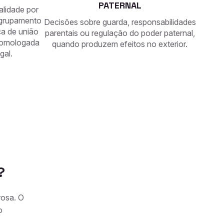
PATERNAL
alidade por
eagrupamento
Decisões sobre guarda, responsabilidades
nça de união
parentais ou regulação do poder paternal,
 homologada
quando produzem efeitos no exterior.
gal.
?
rosa. O
o