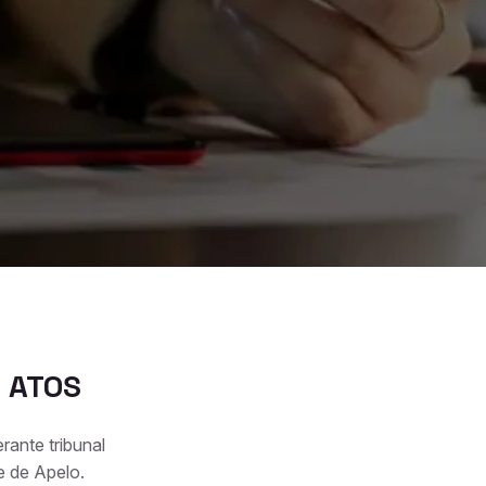
 ATOS
ante tribunal
e de Apelo.