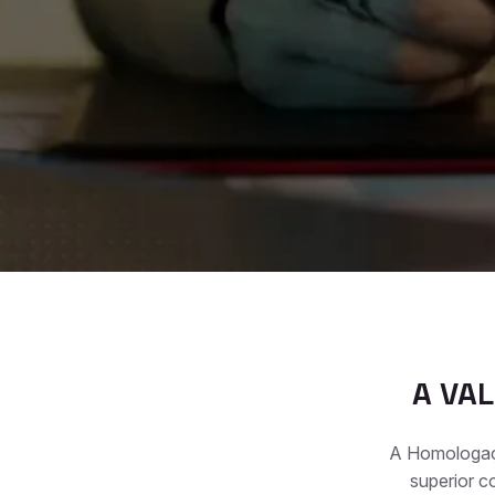
A VA
A Homologaçã
superior c