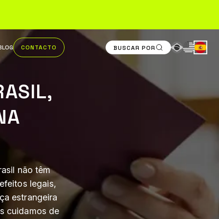
BLOG
CONTACTO
BUSCAR POR
RASIL,
NA
rasil não têm
feitos legais,
ça estrangeira
Nós cuidamos de