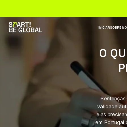
INICIAR
SOBRE N
O QU
P
Sentenças 
validade aut
elas precis
em Portugal o