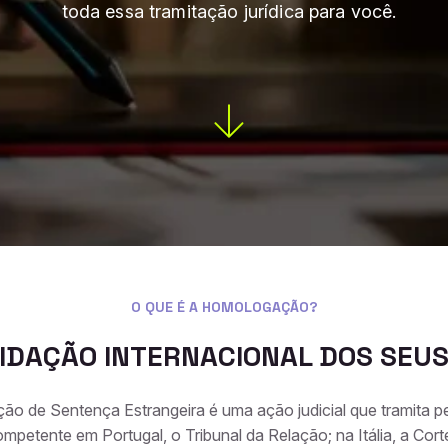
toda essa tramitação jurídica para você.
O QUE É A HOMOLOGAÇÃO?
LIDAÇÃO INTERNACIONAL DOS SEUS
o de Sentença Estrangeira é uma ação judicial que tramita per
ompetente em Portugal, o Tribunal da Relação; na Itália, a Cort