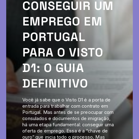
CONSEGUIR UM
EMPREGO EM
PORTUGAL
PARA O VISTO
D1: O GUIA
DEFINITIVO
Você já sabe que o Visto D1 é a porta de
entrada para trabalhar com contrato em
Portugal. Mas antes de se preocupar com
consulados e documentos de imigração,
há uma etapa fundamental: conseguir uma
oferta de emprego. Essa é a “chave de
ouro” que inicia todo o processo. Mas