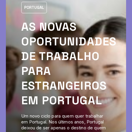
PORTUGAL
AS NOVAS
OPORTUNIDADES
DE TRABALHO
PARA
ESTRANGEIROS
EM PORTUGAL
Um novo ciclo para quem quer trabalhar
em Portugal. Nos últimos anos, Portugal
deixou de ser apenas o destino de quem