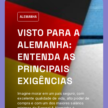
ALEMANHA
VISTO PARA A
ALEMANHA:
ENTENDA AS
PRINCIPAIS
EXIGÊNCIAS
Imagine morar em um país seguro, com
excelente qualidade de vida, alto poder de
compra e com um dos maiores salários