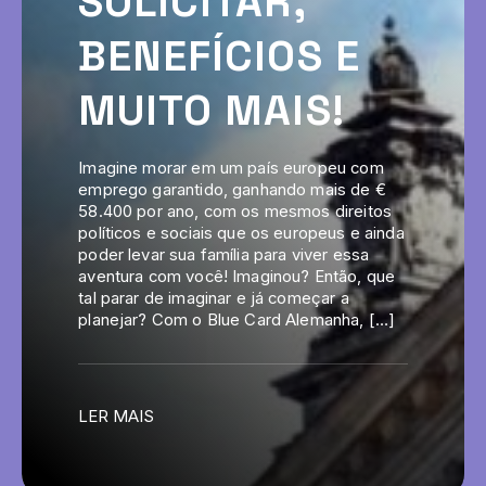
SOLICITAR,
BENEFÍCIOS E
MUITO MAIS!
Imagine morar em um país europeu com
emprego garantido, ganhando mais de €
58.400 por ano, com os mesmos direitos
políticos e sociais que os europeus e ainda
poder levar sua família para viver essa
aventura com você! Imaginou? Então, que
tal parar de imaginar e já começar a
planejar? Com o Blue Card Alemanha, […]
LER MAIS