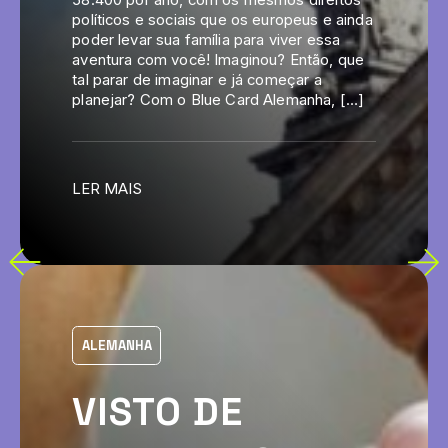
58.400 por ano, com os mesmos direitos
políticos e sociais que os europeus e ainda
poder levar sua família para viver essa
aventura com você! Imaginou? Então, que
tal parar de imaginar e já começar a
planejar? Com o Blue Card Alemanha, […]
LER MAIS
ALEMANHA
VISTO DE