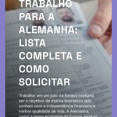
TRABALHO
PARA A
ALEMANHA:
LISTA
COMPLETA E
COMO
SOLICITAR
Trabalhar em um país da Europa costuma
ser o objetivo de muitos brasileiros que
sonham com a independência financeira e
melhor qualidade de vida. A Alemanha,
como a maior economia da Europa, está no