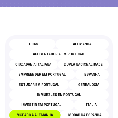
TODOS
OS
TODAS
ALEMANHA
POSTS
DA
APOSENTADORIA EM PORTUGAL
CATEGORIA:
CIUDADANÍA ITALIANA
DUPLA NACIONALIDADE
MORAR
EMPREENDER EM PORTUGAL
ESPANHA
NA
ESTUDAR EM PORTUGAL
GENEALOGIA
ALEMANHA.
INMUEBLES EN PORTUGAL
INVESTIR EM PORTUGAL
ITÁLIA
MORAR NA ALEMANHA
MORAR NA ESPANHA