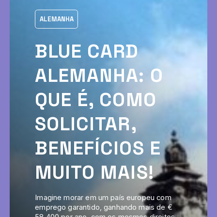
ALEMANHA
BLUE CARD
ALEMANHA: O
QUE É, COMO
SOLICITAR,
BENEFÍCIOS E
MUITO MAIS!
Imagine morar em um país europeu com
emprego garantido, ganhando mais de €