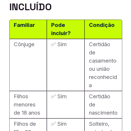
INCLUÍDO
Familiar
Pode
Condição
incluir?
Cônjuge
✅ Sim
Certidão
de
casamento
ou união
reconhecid
a
Filhos
✅ Sim
Certidão
menores
de
de 18 anos
nascimento
Filhos de
✅ Sim
Solteiro,