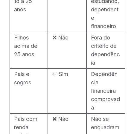
18 a 25
estudando,
anos
dependent
e
financeiro
Filhos
❌ Não
Fora do
acima de
critério de
25 anos
dependênc
ia
Pais e
✅ Sim
Dependên
sogros
cia
financeira
comprovad
a
Pais com
❌ Não
Não se
renda
enquadram