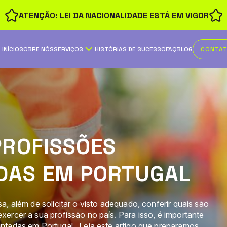
ATENÇÃO: LEI DA NACIONALIDADE ESTÁ EM VIGOR
INÍCIO
SOBRE NÓS
SERVIÇOS
HISTÓRIAS DE SUCESSO
FAQ
BLOG
CONTA
PROFISSÕES
DAS EM PORTUGAL
, além de solicitar o visto adequado, conferir quais são
ercer a sua profissão no país. Para isso, é importante
ntadas em Portugal. Leia este artigo que preparamos