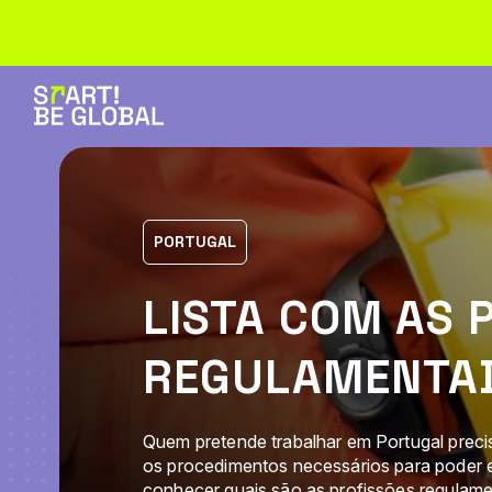
PORTUGAL
LISTA COM AS 
REGULAMENTA
Quem pretende trabalhar em Portugal precisa
os procedimentos necessários para poder ex
conhecer quais são as profissões regulame