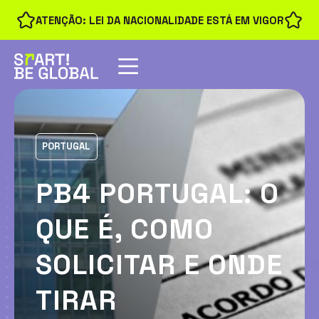
ATENÇÃO: LEI DA NACIONALIDADE ESTÁ EM VIGOR
PORTUGAL
PB4 PORTUGAL: O
QUE É, COMO
SOLICITAR E ONDE
TIRAR