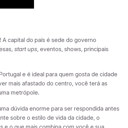
A capital do país é sede do governo
resas,
start ups
, eventos, shows, principais
Portugal e é ideal para quem gosta de cidade
iver mais afastado do centro, você terá as
uma metrópole.
uma dúvida enorme para ser respondida antes
te sobre o estilo de vida da cidade, o
is e o que mais combina com você e sua