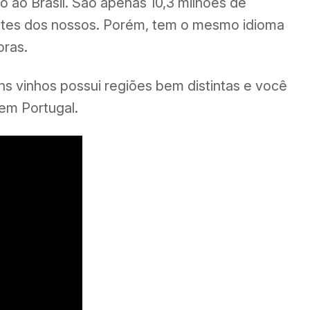
 ao Brasil. São apenas 10,3 milhões de
rentes dos nossos. Porém, tem o mesmo idioma
oras.
ns vinhos possui regiões bem distintas e você
 em Portugal.