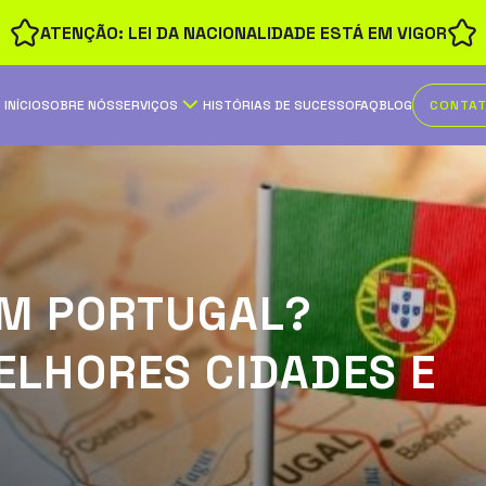
ATENÇÃO: LEI DA NACIONALIDADE ESTÁ EM VIGOR
INÍCIO
SOBRE NÓS
SERVIÇOS
HISTÓRIAS DE SUCESSO
FAQ
BLOG
CONTA
M PORTUGAL?
ELHORES CIDADES E