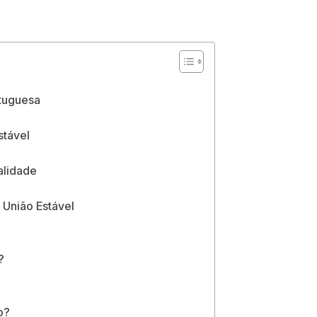
rtuguesa
stável
alidade
 União Estável
?
o?