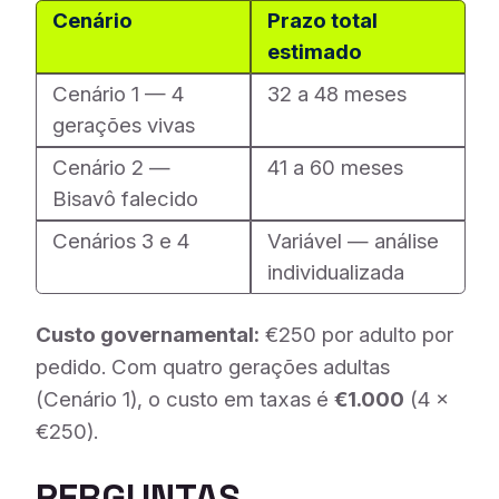
Cenário
Prazo total
estimado
Cenário 1 — 4
32 a 48 meses
gerações vivas
Cenário 2 —
41 a 60 meses
Bisavô falecido
Cenários 3 e 4
Variável — análise
individualizada
Custo governamental:
€250 por adulto por
pedido. Com quatro gerações adultas
(Cenário 1), o custo em taxas é
€1.000
(4 ×
€250).
PERGUNTAS