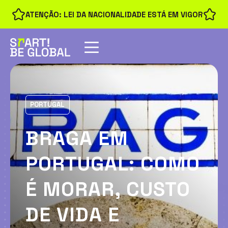
ATENÇÃO: LEI DA NACIONALIDADE ESTÁ EM VIGOR
PORTUGAL
BRAGA EM
PORTUGAL: COMO
É MORAR, CUSTO
DE VIDA E