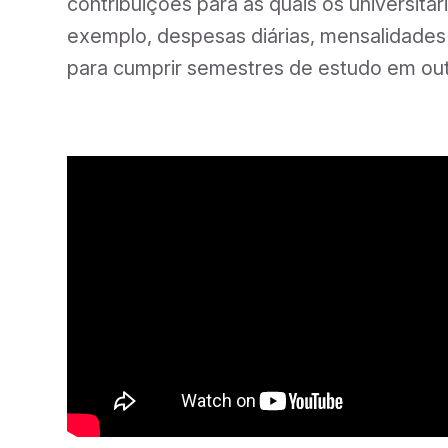
contribuições para as quais os universitár
exemplo, despesas diárias, mensalidades 
para cumprir semestres de estudo em out