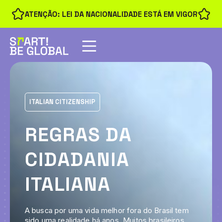
ATENÇÃO: LEI DA NACIONALIDADE ESTÁ EM VIGOR
ITALIAN CITIZENSHIP
REGRAS DA
CIDADANIA
ITALIANA
A busca por uma vida melhor fora do Brasil tem
sido uma realidade há anos. Muitos brasileiros