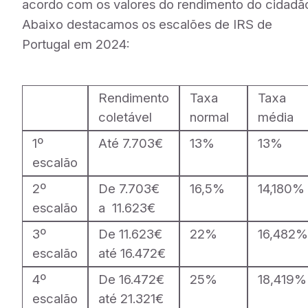
acordo com os valores do rendimento do cidadã
Abaixo destacamos os escalões de IRS de
Portugal em 2024:
Rendimento
Taxa
Taxa
coletável
normal
média
1º
Até 7.703€
13%
13%
escalão
2º
De 7.703€
16,5%
14,180%
escalão
a 11.623€
3º
De 11.623€
22%
16,482
escalão
até 16.472€
4º
De 16.472€
25%
18,419%
escalão
até 21.321€