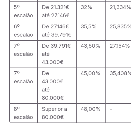
5º
De 21.321€
32%
21,334
escalão
até 27.146€
6º
De 27.146€
35,5%
25,835
escalão
até 39.791€
7º
De 39.791€
43,50%
27,154%
escalão
até
43.000€
7º
De
45,00%
35,408
escalão
43.000€
até
80.000€
8º
Superior a
48,00%
–
escalão
80.000€