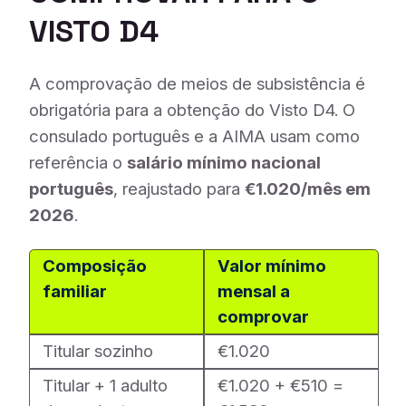
VISTO D4
A comprovação de meios de subsistência é
obrigatória para a obtenção do Visto D4. O
consulado português e a AIMA usam como
referência o
salário mínimo nacional
português
, reajustado para
€1.020/mês em
2026
.
Composição
Valor mínimo
familiar
mensal a
comprovar
Titular sozinho
€1.020
Titular + 1 adulto
€1.020 + €510 =