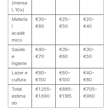
(mensa
l, 10x)
Materia
€30–
€25–
€20–
l
€60
€50
€40
acadé
mico
Saúde
€40–
€35–
€30–
e
€70
€60
€50
higiene
Lazer e
€80–
€60–
€40–
cultura
€150
€100
€80
Total
€1.255–
€885–
€705–
estima
€1.690
€1.185
€960
do