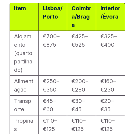
Item
Lisboa/
Coimbr
Interior
Porto
a/Brag
/Évora
a
Alojam
€700–
€425–
€325–
ento
€875
€525
€400
(quarto
partilha
do)
Aliment
€250–
€200–
€160–
ação
€350
€280
€230
Transp
€45–
€30–
€20–
orte
€60
€45
€35
Propina
€110–
€110–
€110–
s
€125
€125
€125