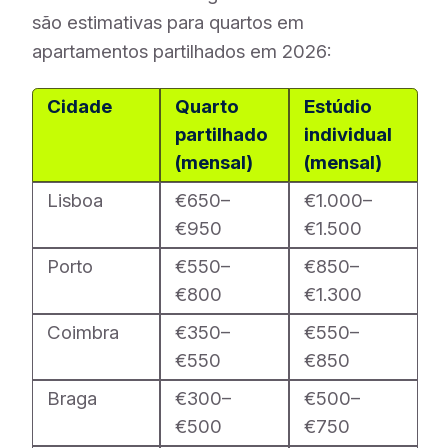
são estimativas para quartos em
apartamentos partilhados em 2026:
Cidade
Quarto
Estúdio
partilhado
individual
(mensal)
(mensal)
Lisboa
€650–
€1.000–
€950
€1.500
Porto
€550–
€850–
€800
€1.300
Coimbra
€350–
€550–
€550
€850
Braga
€300–
€500–
€500
€750