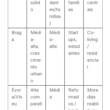
sólid
dant
famíli
centr
o
es/fa
as
ais
mílias
)
Brag
Médi
Médi
Start
Co-
a
a-
a-
ups,
living
alta,
alta
estud
/
cres
antes
resid
cime
encia
nto
l
urban
o
Évor
Alta
Médi
Refo
Mora
a/Vis
com
a
rmad
dias
eu
parati
os /
reabil