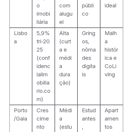
o
com
públi
ideal
imobi
alugu
co
liária
el
Lisbo
5,9%
Alta
Gring
Malh
a
tri‑20
(curt
os,
a
25
a e
nôma
histór
(
conf
médi
des
ica e
idenc
a
digita
CoLi
ialim
dura
is
ving
obilia
ção)
rio.co
m
)
Porto
Cres
Médi
Estud
Apart
/Gaia
cime
a
antes
amen
nto
(estu
,
tos