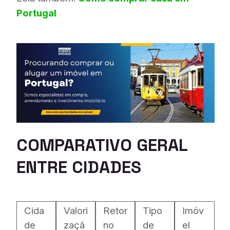
Portugal
COMPARATIVO GERAL
ENTRE CIDADES
Cida
Valori
Retor
Tipo
Imóv
de
zaçã
no
de
el