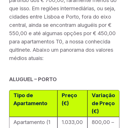
partindo dos € 700,00, raramente menos do
que isso. Em regiões intermediárias, ou seja,
cidades entre Lisboa e Porto, fora do eixo
central, ainda se encontram aluguéis por €
550,00 e até algumas opções por € 450,00
para apartamentos T0, a nossa conhecida
quitinete. Abaixo um panorama dos valores
médios atuais:
ALUGUEL – PORTO
Tipo de
Preço
Variação
Apartamento
(€)
de Preço
(€)
Apartamento (1
1.033,00
800,00 –